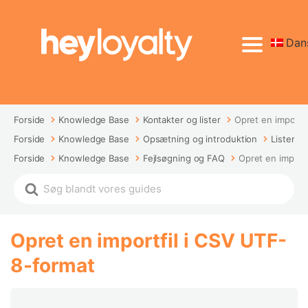
Dan
Forside
Knowledge Base
Kontakter og lister
Opret en importf
Forside
Knowledge Base
Opsætning og introduktion
Lister o
Forside
Knowledge Base
Fejlsøgning og FAQ
Opret en import
Opret en importfil i CSV UTF-
8-format