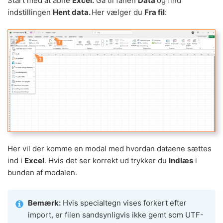
Start med at åbne
Excel.
Gå til fanen
Data
og find
indstillingen
Hent data.
Her vælger du
Fra fil
:
Her vil der komme en modal med hvordan dataene sættes
ind i
Excel
. Hvis det ser korrekt ud trykker du
Indlæs
i
bunden af modalen.
Bemærk:
Hvis specialtegn vises forkert efter
import, er filen sandsynligvis ikke gemt som UTF-